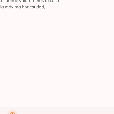
ita, donde valoraremos tu caso
n la máxima honestidad,