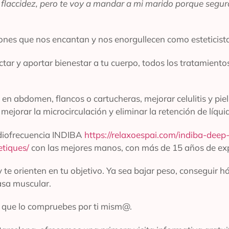
laccidez, pero te voy a mandar a mi marido porque segu
ciones que nos encantan y nos enorgullecen como esteticist
tar y aportar bienestar a tu cuerpo, todos los tratamientos
en abdomen, flancos o cartucheras, mejorar celulitis y piel
ejorar la microcirculación y eliminar la retención de líqu
diofrecuencia INDIBA
https://relaxoespai.com/indiba-deep
tiques/
con las mejores manos, con más de 15 años de exp
te orienten en tu objetivo. Ya sea bajar peso, conseguir h
asa muscular.
a que lo compruebes por ti mism@.